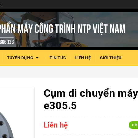
 !
TUYỂN DỤNG
TIN TỨC
LIÊN HỆ
GIỚI THIỆU
Cụm di chuyển má
e305.5
Liên hệ
CÒ