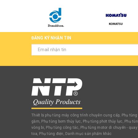
ĐĂNG KÝ NHẬN TIN
Thiết bị phụ tùng máy công trình chuyên cung cấp, Phụ tùng
gầm, Phụ tùng bơm thủy lực, Phụ tùng phớt thủy lực, Phụ tù
vòng bi, Phụ tùng công tác, Phụ tùng motor di chuyển - quay
toa, Phụ tùng điện, Danh mục sản phẩm khác