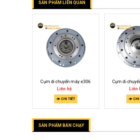
SẢN PHẨM LIÊN QUAN
 máy dh55
Cụm di chuyển máy e306
Cụm di chuyể
Liên hệ
Liên 
ẾT
CHI TIẾT
CHI 
SẢN PHẨM BÁN CHẠY