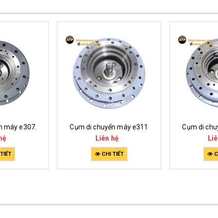
n máy e307.
Cụm di chuyển máy e311
Cụm di chu
hệ
Liên hệ
Liê
TIẾT
CHI TIẾT
C