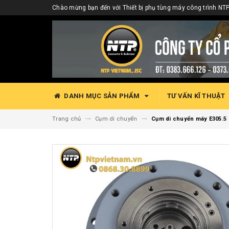
Chào mừng bạn đến với Thiết bị phụ tùng máy công trình NTP
DANH MỤC SẢN PHẨM
TƯ VẤN KĨ THUẬT
Trang chủ
Cụm di chuyển
Cụm di chuyển máy E305.5