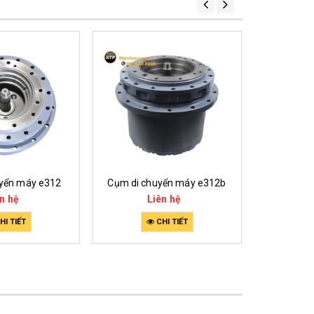
yển máy e312
Cụm di chuyển máy e312b
Cụm di c
n hệ
Liên hệ
L
HI TIẾT
CHI TIẾT