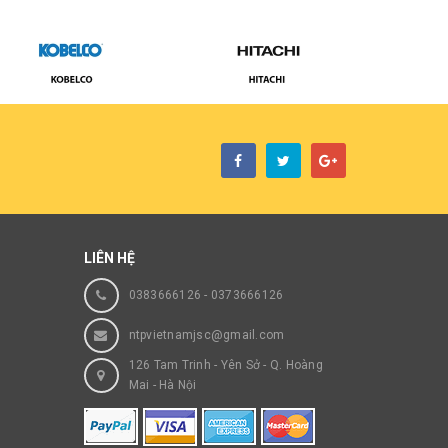
LIÊN HỆ
0383666126
-
0373666126
ntpvietnamjsc@gmail.com
126 Tam Trinh - Yên Sở - Q. Hoàng
Mai - Hà Nội