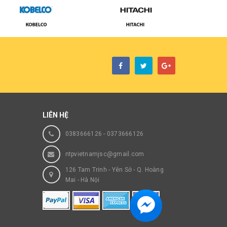
LIÊN HỆ
0383666126
-
0373666126
ntpvietnamjsc@gmail.com
126 Tam Trinh - Yên Sở - Q. Hoàng
Mai - Hà Nội