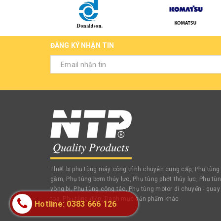
ĐĂNG KÝ NHẬN TIN
Thiết bị phụ tùng máy công trình chuyên cung cấp, Phụ tùng
gầm, Phụ tùng bơm thủy lực, Phụ tùng phớt thủy lực, Phụ tù
vòng bi, Phụ tùng công tác, Phụ tùng motor di chuyển - quay
toa, Phụ tùng điện, Danh mục sản phẩm khác
Hotline: 0383 666 126