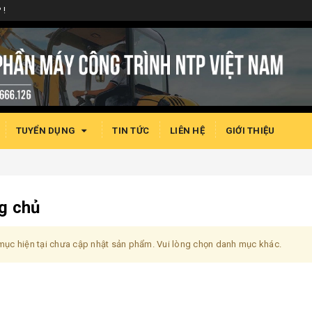
 !
TUYỂN DỤNG
TIN TỨC
LIÊN HỆ
GIỚI THIỆU
g chủ
ục hiện tại chưa cập nhật sản phẩm. Vui lòng chọn danh mục khác.