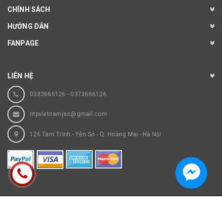
CHÍNH SÁCH
HƯỚNG DẪN
FANPAGE
LIÊN HỆ
0383666126
-
0373666126
ntpvietnamjsc@gmail.com
126 Tam Trinh - Yên Sở - Q. Hoàng Mai - Hà Nội
© Bản quyền thuộc về
Thiết bị phụ tùng máy công trình NTP
Cung cấp bởi
Sapo