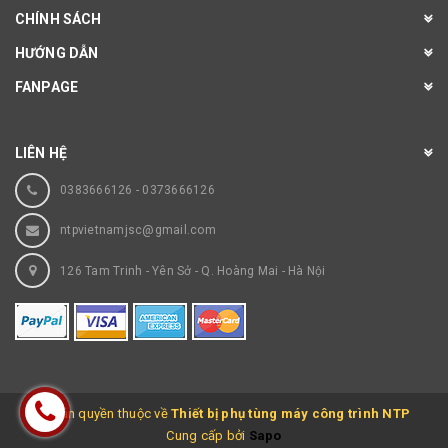
CHÍNH SÁCH
HƯỚNG DẪN
FANPAGE
LIÊN HỆ
0383666126
-
0373666126
ntpvietnamjsc@gmail.com
126 Tam Trinh - Yên Sở - Q. Hoàng Mai - Hà Nội
© Bản quyền thuộc về
Thiết bị phụ tùng máy công trình NTP
Cung cấp bởi
Sapo