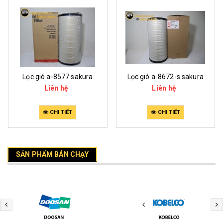
Lọc gió a-6006 sakura
Lọc gió a-6113 sakura
Lọ
Liên hệ
Liên hệ
CHI TIẾT
CHI TIẾT
SẢN PHẨM BÁN CHẠY