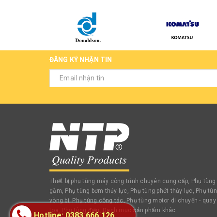
ĐĂNG KÝ NHẬN TIN
Thiết bị phụ tùng máy công trình chuyên cung cấp, Phụ tùng
gầm, Phụ tùng bơm thủy lực, Phụ tùng phớt thủy lực, Phụ tù
vòng bi, Phụ tùng công tác, Phụ tùng motor di chuyển - quay
toa, Phụ tùng điện, Danh mục sản phẩm khác
Hotline: 0383 666 126