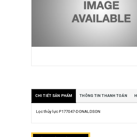
CHI TIẾT SẢN PHẨM
THÔNG TIN THANH TOÁN
H
Lọc thủy lực P177047-DONALDSON