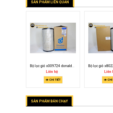
SẢN PHẨM LIÊN QUAN
Bộ lọc gió r000706 donaldson
Bộ lọc gió x009724 donaldson
Liên hệ
Liên 
ẾT
CHI TIẾT
CHI 
SẢN PHẨM BÁN CHẠY