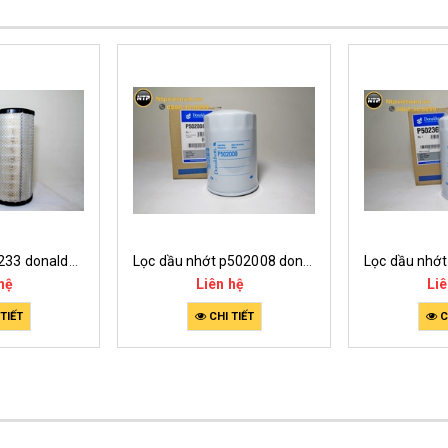
Bộ lọc gió x802233 donaldson
Lọc dầu nhớt p502008 donaldson
hệ
Liên hệ
Liê
TIẾT
CHI TIẾT
C