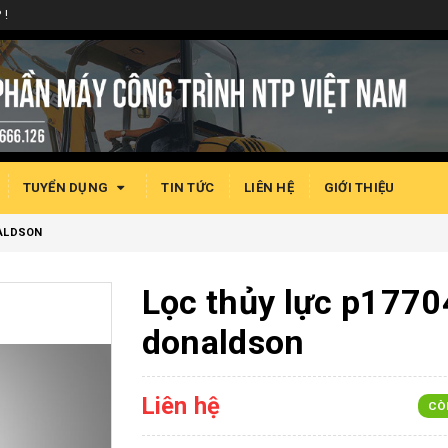
 !
TUYỂN DỤNG
TIN TỨC
LIÊN HỆ
GIỚI THIỆU
NALDSON
Lọc thủy lực p1770
donaldson
Liên hệ
CÒ