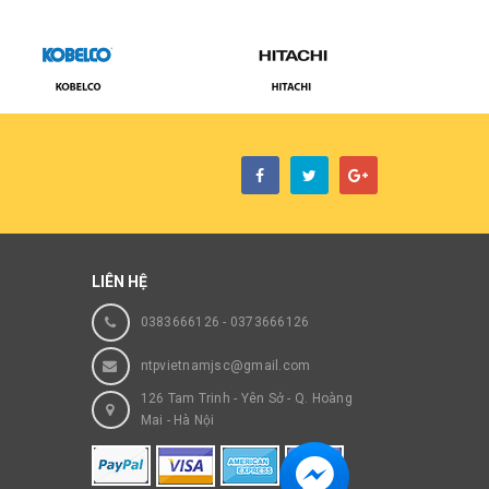
LIÊN HỆ
0383666126
-
0373666126
ntpvietnamjsc@gmail.com
126 Tam Trinh - Yên Sở - Q. Hoàng
Mai - Hà Nội