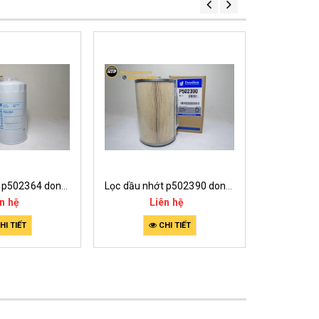
Lọc dầu nhớt p502364 donaldson
Lọc dầu nhớt p502390 donaldson
n hệ
Liên hệ
L
HI TIẾT
CHI TIẾT